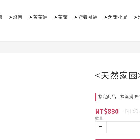
薑
➤蜂蜜
➤苦茶油
➤茶葉
➤營養補給
➤魚漿小品
➤
<天然家園
指定商品，常溫滿99
NT$880
NT$1,
數量