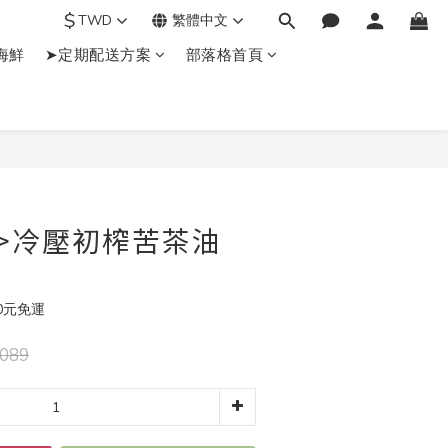
$
TWD
繁體中文
海鮮
➤定期配送方案
部落格首頁
立即購買
>冷壓初榨苦茶油
0元免運
089