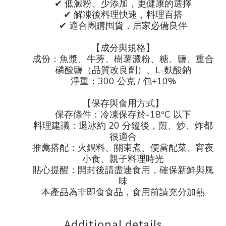
✔
低澱粉、少添加，更健康的選擇
✔
解凍後料理快速，料理百搭
✔
適合團購囤貨，居家必備良伴
【成分與規格】
成份：魚漿、牛蒡、樹薯澱粉、糖、鹽、重合
L-
磷酸鹽（品質改良劑）、
麩酸鈉
300
/
10%
淨重：
公克
包±
【保存與食用方式】
-18
C
保存條件：冷凍保存於
°
以下
20
料理建議：退冰約
分鐘後，煎、炒、炸都
很適合
推薦搭配：火鍋料、關東煮、便當配菜、宵夜
小食、親子料理時光
貼心提醒：開封後請盡速食用，確保新鮮與風
味
本產品為非即食食品，食用前請充分加熱
Additional details