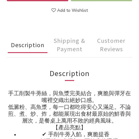
Add to Wishlist
Shipping &
Customer
Description
Payment
Reviews
Description
手工削製牛蒡絲，與魚漿完美結合，爽脆與彈牙在
嘴裡交織出絕妙口感。
低澱粉、高魚漿，每一口都吃得安心又滿足。不論
煎、煮、炒、炸，都能展現出食材最原始的鮮香與
層次，是餐桌上萬用不敗的經典風味。
【產品亮點】
✔
手削牛蒡入餡，爽脆提香